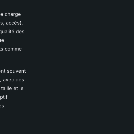
 de charge
s, accès),
qualité des
ue
ants comme
ent souvent
, avec des
aille et le
ptif
es