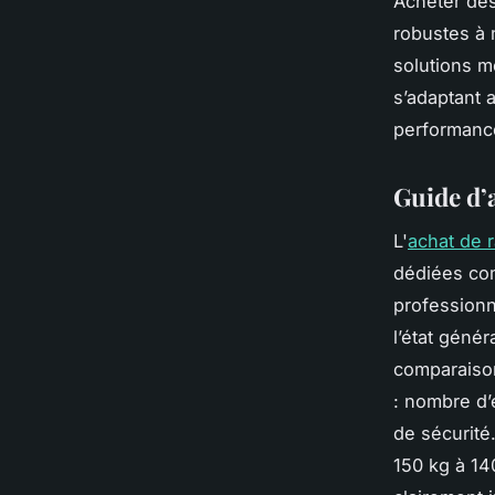
Acheter des
robustes à 
solutions m
s’adaptant 
performance
Guide d’
L'
achat de 
dédiées co
professionn
l’état génér
comparaison
: nombre d’
de sécurité
150 kg à 14