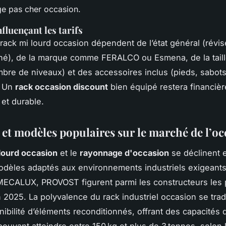
e pas cher occasion.
fluençant les tarifs
 rack mi lourd occasion dépendent de l’état général (révis
né), de la marque comme FERALCO ou Esmena, de la taill
mbre de niveaux) et des accessoires inclus (pieds, sabot
. Un
rack occasion discount
bien équipé restera financiè
et durable.
et modèles populaires sur le marché de l’oc
lourd occasion
et le
rayonnage d'occasion
se déclinent 
odèles adaptés aux environnements industriels exigeants
ECALUX, PROVOST figurent parmi les constructeurs les 
 2025. La polyvalence du rack industriel occasion se trad
onibilité d’éléments reconditionnés, offrant des capacités
pouvant atteindre entre 150 kg et plus de 3 tonnes, selo