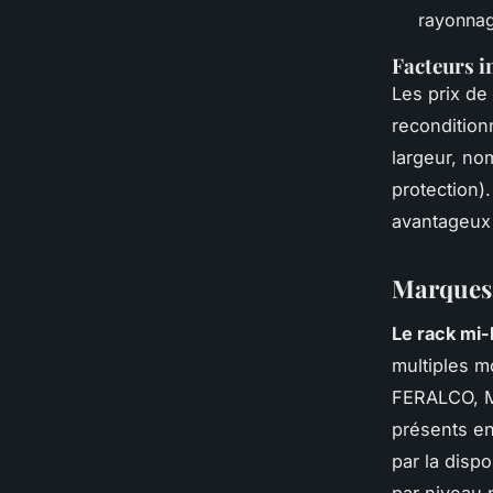
rayonnag
Facteurs in
Les prix de
recondition
largeur, no
protection)
avantageux 
Marques 
Le rack mi-
multiples m
FERALCO, M
présents en
par la disp
par niveau 