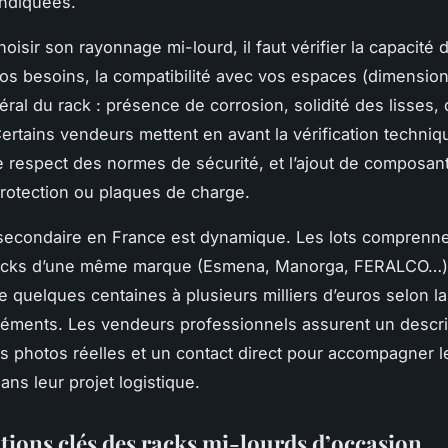
indiquées.
oisir son rayonnage mi-lourd, il faut vérifier la capacité
os besoins, la compatibilité avec vos espaces (dimension
néral du rack : présence de corrosion, solidité des lisses, 
ertains vendeurs mettent en avant la vérification techniq
le respect des normes de sécurité, et l’ajout de compos
rotection ou plaques de charge.
secondaire en France est dynamique. Les lots comprenn
racks d’une même marque (Esmena, Manorga, FERALCO…)
de quelques centaines à plusieurs milliers d’euros selon la t
éments. Les vendeurs professionnels assurent un descri
s photos réelles et un contact direct pour accompagner l
ans leur projet logistique.
ations clés des racks mi-lourds d’occasion