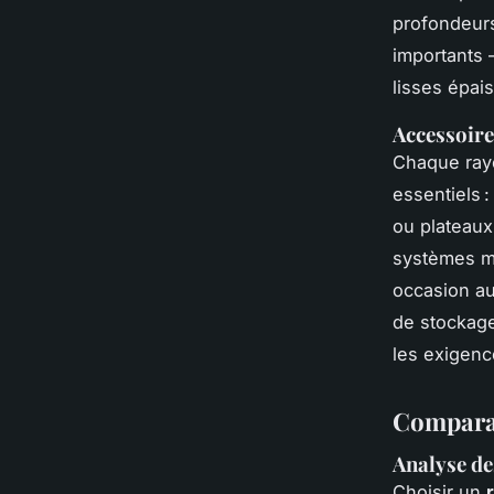
profondeurs
importants 
lisses épai
Accessoire
Chaque rayo
essentiels :
ou plateaux 
systèmes mo
occasion au
de stockage
les exigenc
Comparati
Analyse de
Choisir un