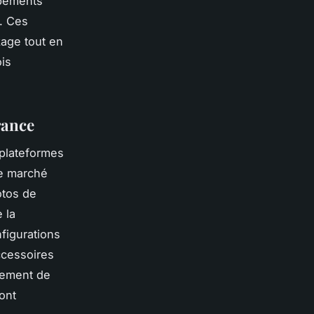
ipements
é. Ces
kage tout en
ois
rance
plateformes
e marché
otos de
 la
figurations
ccessoires
lement de
ont