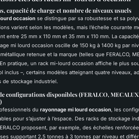
, capacité de charge et nombre de niveaux usuels
 lourd occasion
se distingue par sa robustesse et sa poly
ons varient selon les modèles, mais l’échelle courante 
nt entre 25 mm x 110 mm et 35 mm x 110 mm. La capacité
age mi lourd occasion oscille de 150 kg à 1400 kg par ni
e métallique retenue et la marque (telles que FERALCO, 
n pratique, un rack mi-lourd occasion affiche le plus sou
ol inclus –, certains modèles atteignant quatre niveaux, a
 de stockage industriel.
de configurations disponibles (FERALCO, MECALUX
)
rofessionnels du
rayonnage mi lourd occasion
, les config
bles pour s’ajuster à l’espace. Des racks de stockage ind
ERALCO proposent, par exemple, des échelles renforcée
sses supportant 2,5 tonnes à 3 tonnes par niveau et diffé