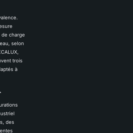
valence.
mesure
 de charge
veau, selon
MECALUX,
vent trois
daptés à
,
urations
ustriel
s, des
rentes