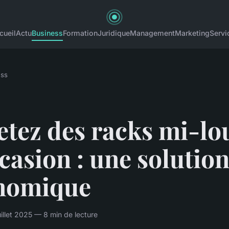
cueil
Actu
Business
Formation
Juridique
Management
Marketing
Servi
ess
etez des racks mi-lo
casion : une solutio
nomique
illet 2025 — 8 min de lecture