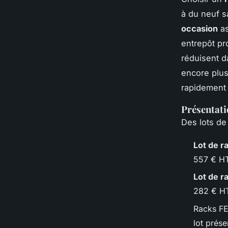
à du neuf s
occasion
as
entrepôt pr
réduisent d
encore plus 
rapidement
Présentat
Des lots de
Lot de r
557 € HT
Lot de r
282 € H
Racks FE
lot prése