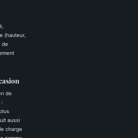
é,
e (hauteur,
s de
rement
casion
en de
 :
plus
uit aussi
 de charge
n la gamme