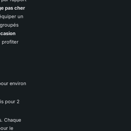
e pas cher
’équiper un
s groupés
ccasion
 profiter
 pour environ
ois pour 2
s. Chaque
pour le