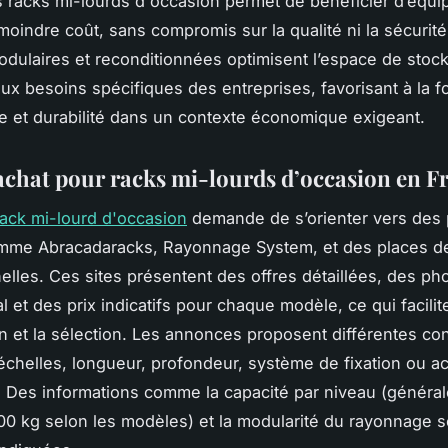
 racks mi-lourds d'occasion permet de bénéficier d’équ
moindre coût, sans compromis sur la qualité ni la sécurit
odulaires et reconditionnées optimisent l’espace de stoc
aux besoins spécifiques des entreprises, favorisant à la f
 et durabilité dans un contexte économique exigeant.
achat pour racks mi-lourds d’occasion en F
rack mi-lourd d'occasion
demande de s’orienter vers des 
mme Abracadaracks, Rayonnage System, et des places d
elles. Ces sites présentent des offres détaillées, des ph
al et des prix indicatifs pour chaque modèle, ce qui facilite
 et la sélection. Les annonces proposent différentes con
échelles, longueur, profondeur, système de fixation ou a
. Des informations comme la capacité par niveau (généra
00 kg selon les modèles) et la modularité du rayonnage s