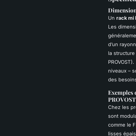
Dimensions
Un
rack mi
Les dimensi
généraleme
d’un rayonn
la structur
PROVOST). E
niveaux – s
des besoins
Exemples 
PROVOST
Chez les p
sont modula
comme le F
lisses épai