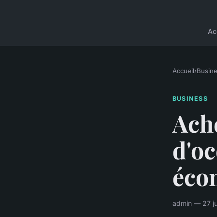
Ac
Accueil
›
Busin
BUSINESS
Ach
d'oc
éco
admin — 27 ju