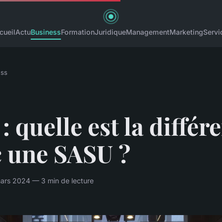
cueil
Actu
Business
Formation
Juridique
Management
Marketing
Servi
ess
: quelle est la différ
c une SASU ?
ars 2024 — 3 min de lecture