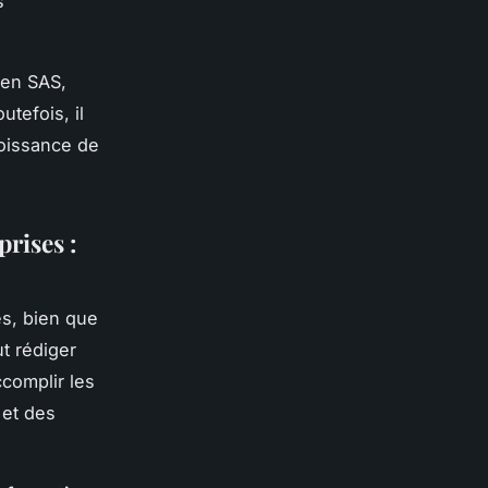
s
 en SAS,
tefois, il
roissance de
rises :
s, bien que
ut rédiger
complir les
 et des