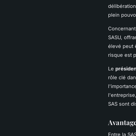
délibératio
plein pouvo
Concernant
SASU, offra
élevé peut ê
risque est 
Le
présiden
rôle clé dan
l'importanc
l'entrepris
SAS sont di
Avantage
Entre la SA