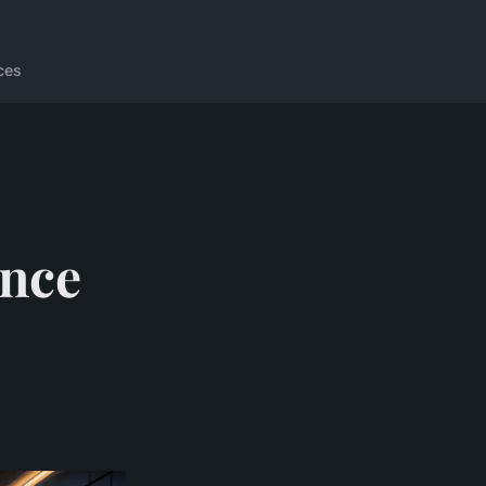
ces
ence