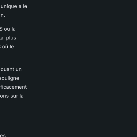
 unique a le
on.
S ou la
al plus
 où le
 jouant un
 souligne
fficacement
ons sur la
des