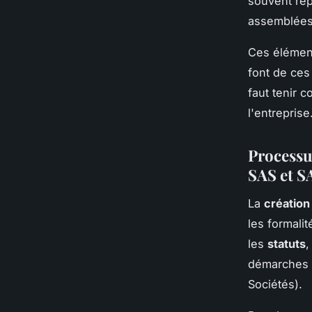
souvent rép
assemblées 
Ces élément
font de ces
faut tenir 
l'entreprise
Processus
SAS et S
La
créatio
les formalit
les
statuts
,
démarches 
Sociétés).