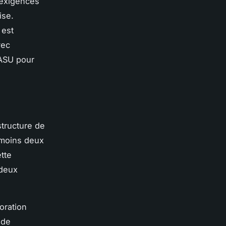
 exigences
ise.
 est
vec
SASU pour
structure de
 moins deux
tte
deux
oration
 de