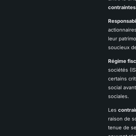
contraintes
Responsabil
actionnaires
leur patrim
soucieux de
Régime fisc
sociétés (IS
certains cri
social avan
sociales.
Les
contra
raison de s
tenue de se