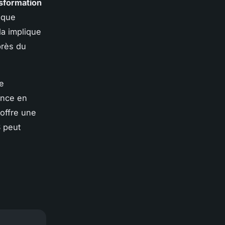
sformation
ique
la implique
près du
ue
ence en
offre une
S peut