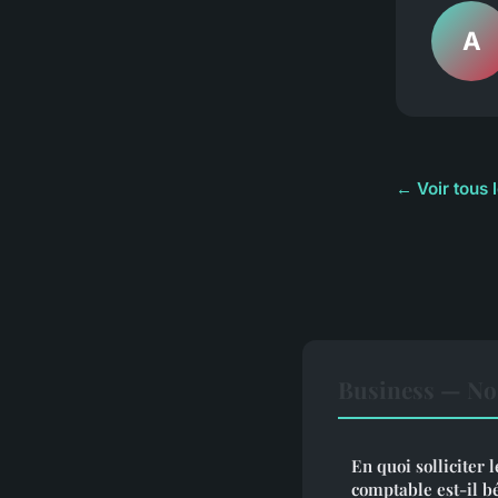
A
← Voir tous 
Business — Nos
En quoi solliciter 
comptable est-il b