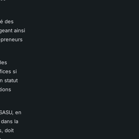
té des
geant ainsi
repreneurs
les
ices si
n statut
tions
 SASU, en
 dans la
, doit