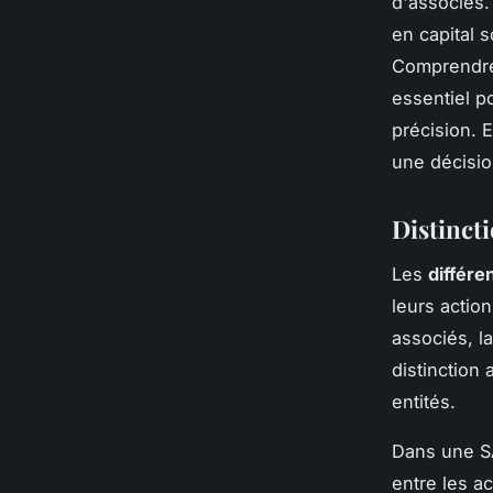
d'associés.
en capital s
Comprendre 
essentiel p
précision. 
une décisio
Distincti
Les
différ
leurs actio
associés, l
distinction 
entités.
Dans une SA
entre les a