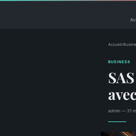
Ac
Accueil
›
Busin
BUSINESS
SAS 
ave
admin — 31 m