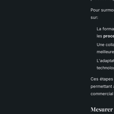
Pour surmon
sur:
La forma
les
proc
Une coll
meilleure
L'adaptat
technolo
Ces étapes
permettant 
commercial 
Mesurer l