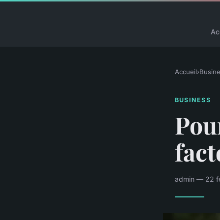
Ac
Accueil
›
Busin
BUSINESS
Pour
fact
admin — 22 fé