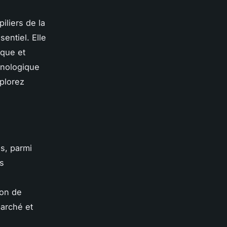
iliers de la
entiel. Elle
ique et
hnologique
plorez
s, parmi
es
ion de
marché et