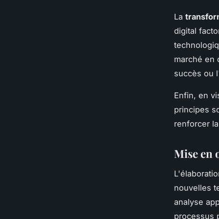
La
transfo
digital fac
technologiq
marché en c
succès ou l
Enfin, en v
principes s
renforcer l
Mise en œ
L'élaborati
nouvelles t
analyse app
processus p