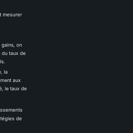
nt mesurer
 gains, on
n du taux de
ls.
, la
dement aux
, le taux de
tissements
atégies de