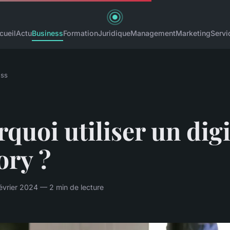
cueil
Actu
Business
Formation
Juridique
Management
Marketing
Servi
ess
quoi utiliser un digi
ory ?
vrier 2024 — 2 min de lecture