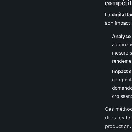
compétit
La
digital f
son impact s
Analyse 
automati
mesure s
rendemen
Impact su
compétit
demandes
croissanc
Ces méthode
dans les te
production.