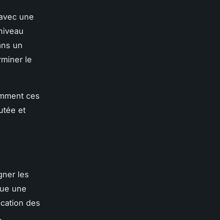
 avec une
 niveau
ans un
rminer le
omment ces
utée et
gner les
que une
ication des
.