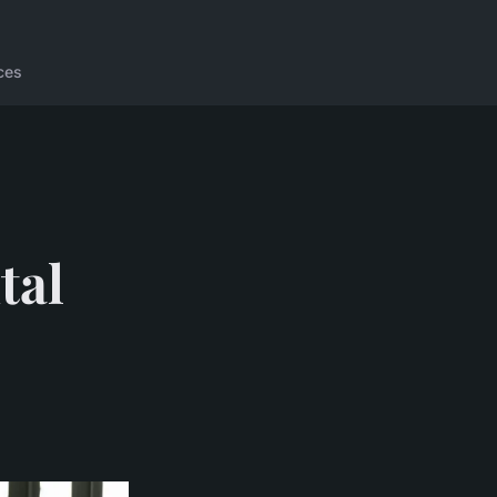
ces
tal