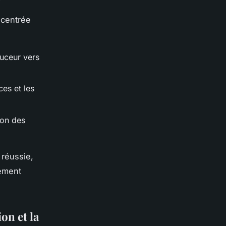
 centrée
ouceur vers
es et les
ion des
réussie,
nement
on et la